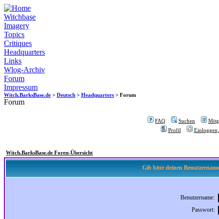
Witchbase
Imagery
Topics
Critiques
Headquarters
Links
Wlog-Archiv
Forum
Impressum
Witch.BarksBase.de
>
Deutsch
>
Headquarters
> Forum
Forum
FAQ
Suchen
Mitgl
Profil
Einloggen,
Witch.BarksBase.de Foren-Übersicht
Gib bitte deinen Benutzername
Benutzername:
Passwort: