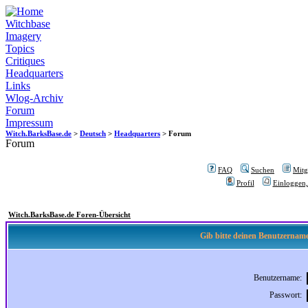
Witchbase
Imagery
Topics
Critiques
Headquarters
Links
Wlog-Archiv
Forum
Impressum
Witch.BarksBase.de
>
Deutsch
>
Headquarters
> Forum
Forum
FAQ
Suchen
Mitgl
Profil
Einloggen,
Witch.BarksBase.de Foren-Übersicht
Gib bitte deinen Benutzername
Benutzername:
Passwort: