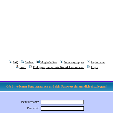
FAQ
Suchen
Mitgliederliste
Benutzergruppen
Registrieren
Profil
Einloggen, um private Nachrichten zu lesen
Login
Gib bitte deinen Benutzernamen und dein Passwort ein, um dich einzuloggen!
Benutzername:
Passwort: