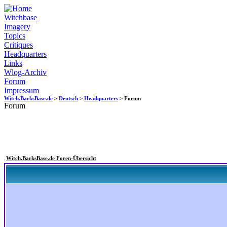
Witchbase
Imagery
Topics
Critiques
Headquarters
Links
Wlog-Archiv
Forum
Impressum
Witch.BarksBase.de
>
Deutsch
>
Headquarters
> Forum
Forum
Witch.BarksBase.de Foren-Übersicht