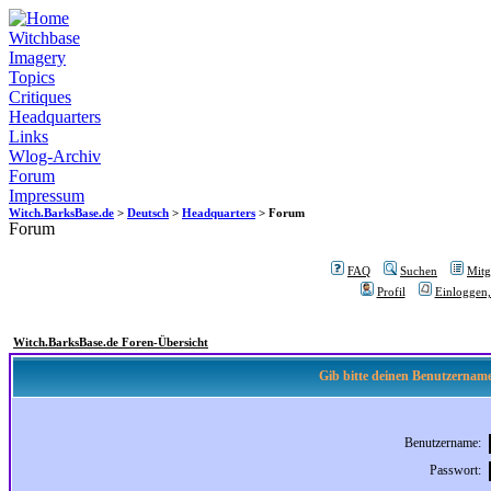
Witchbase
Imagery
Topics
Critiques
Headquarters
Links
Wlog-Archiv
Forum
Impressum
Witch.BarksBase.de
>
Deutsch
>
Headquarters
> Forum
Forum
FAQ
Suchen
Mitgl
Profil
Einloggen,
Witch.BarksBase.de Foren-Übersicht
Gib bitte deinen Benutzername
Benutzername:
Passwort: