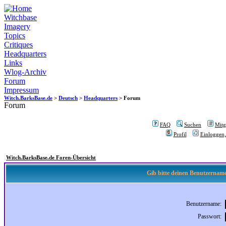
Witchbase
Imagery
Topics
Critiques
Headquarters
Links
Wlog-Archiv
Forum
Impressum
Witch.BarksBase.de
>
Deutsch
>
Headquarters
> Forum
Forum
FAQ
Suchen
Mitgl
Profil
Einloggen,
Witch.BarksBase.de Foren-Übersicht
Gib bitte deinen Benutzername
Benutzername:
Passwort: