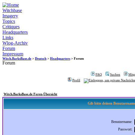
Witchbase
Imagery
Topics
Critiques
Headquarters
Links
Wlog-Archiv
Forum
Impressum
Witch.BarksBase.de
>
Deutsch
>
Headquarters
> Forum
Forum
FAQ
Suchen
Mitgl
Profil
Witch.BarksBase.de Foren-Übersicht
Gib bitte deinen Benutzername
Benutzername:
Passwort: