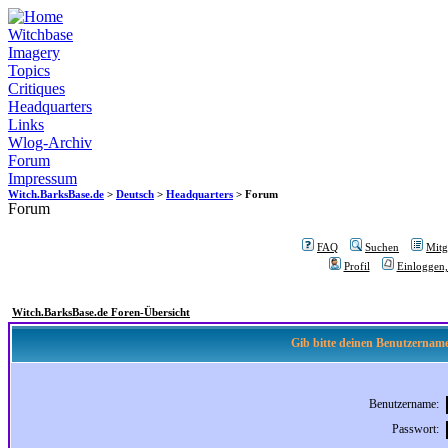
Witchbase
Imagery
Topics
Critiques
Headquarters
Links
Wlog-Archiv
Forum
Impressum
Witch.BarksBase.de
>
Deutsch
>
Headquarters
> Forum
Forum
FAQ
Suchen
Mitgl
Profil
Einloggen,
Witch.BarksBase.de Foren-Übersicht
Gib bitte deinen Benutzername
Benutzername:
Passwort: