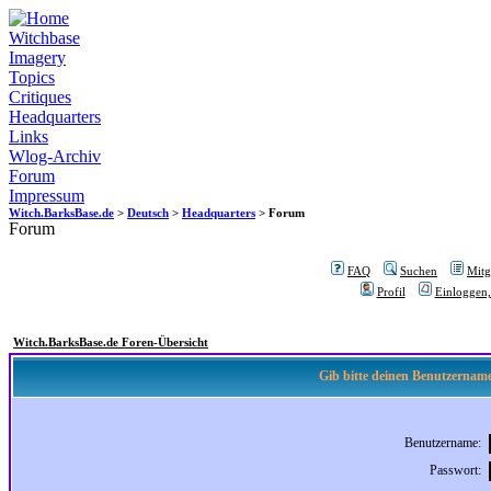
Witchbase
Imagery
Topics
Critiques
Headquarters
Links
Wlog-Archiv
Forum
Impressum
Witch.BarksBase.de
>
Deutsch
>
Headquarters
> Forum
Forum
FAQ
Suchen
Mitgl
Profil
Einloggen,
Witch.BarksBase.de Foren-Übersicht
Gib bitte deinen Benutzername
Benutzername:
Passwort: