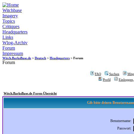
Witchbase
Imagery
Topics
Critiques
Headquarters
Links
Wlog-Archiv
Forum
Impressum
Witch.BarksBase.de
>
Deutsch
>
Headquarters
> Forum
Forum
FAQ
Suchen
Mitgl
Profil
Einloggen,
Witch.BarksBase.de Foren-Übersicht
Gib bitte deinen Benutzername
Benutzername:
Passwort: