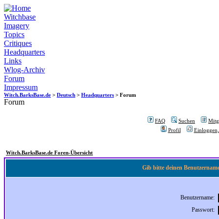
Witchbase
Imagery
Topics
Critiques
Headquarters
Links
Wlog-Archiv
Forum
Impressum
Witch.BarksBase.de
>
Deutsch
>
Headquarters
> Forum
Forum
FAQ
Suchen
Mitgl
Profil
Einloggen,
Witch.BarksBase.de Foren-Übersicht
Gib bitte deinen Benutzername
Benutzername:
Passwort: