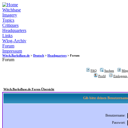
Witchbase
Imagery
Topics
Critiques
Headquarters
Links
Wlog-Archiv
Forum
Impressum
Witch.BarksBase.de
>
Deutsch
>
Headquarters
> Forum
Forum
FAQ
Suchen
Mitgl
Profil
Einloggen,
Witch.BarksBase.de Foren-Übersicht
Gib bitte deinen Benutzername
Benutzername:
Passwort: