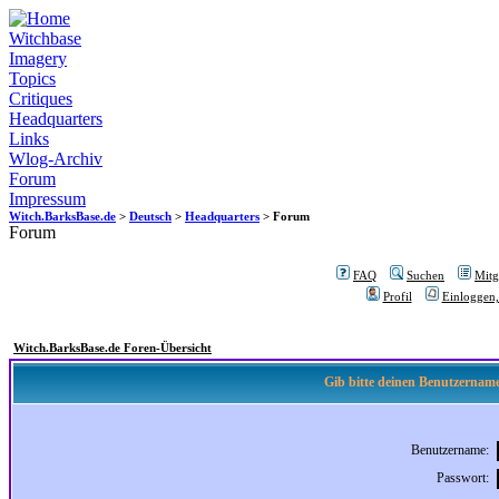
Witchbase
Imagery
Topics
Critiques
Headquarters
Links
Wlog-Archiv
Forum
Impressum
Witch.BarksBase.de
>
Deutsch
>
Headquarters
> Forum
Forum
FAQ
Suchen
Mitgl
Profil
Einloggen,
Witch.BarksBase.de Foren-Übersicht
Gib bitte deinen Benutzername
Benutzername:
Passwort: