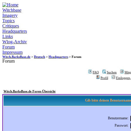
Witchbase
Imagery
Topics
Critiques
Headquarters
Links
Wlog-Archiv
Forum
Impressum
Witch.BarksBase.de
>
Deutsch
>
Headquarters
> Forum
Forum
FAQ
Suchen
Mitgl
Profil
Einloggen,
Witch.BarksBase.de Foren-Übersicht
Gib bitte deinen Benutzername
Benutzername:
Passwort: