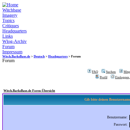
Witchbase
Imagery
Topics
Critiques
Headquarters
Links
Wlog-Archiv
Forum
Impressum
Witch.BarksBase.de
>
Deutsch
>
Headquarters
> Forum
Forum
FAQ
Suchen
Mitgl
Profil
Einloggen,
Witch.BarksBase.de Foren-Übersicht
Gib bitte deinen Benutzername
Benutzername:
Passwort: