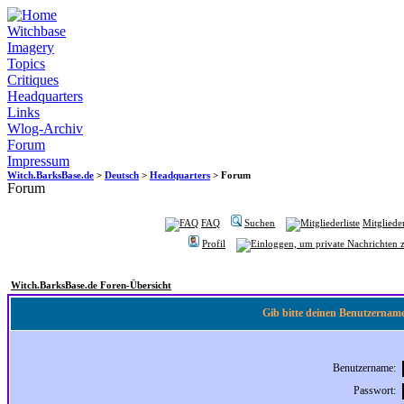
Witchbase
Imagery
Topics
Critiques
Headquarters
Links
Wlog-Archiv
Forum
Impressum
Witch.BarksBase.de
>
Deutsch
>
Headquarters
> Forum
Forum
FAQ
Suchen
Mitglieder
Profil
Witch.BarksBase.de Foren-Übersicht
Gib bitte deinen Benutzername
Benutzername:
Passwort: