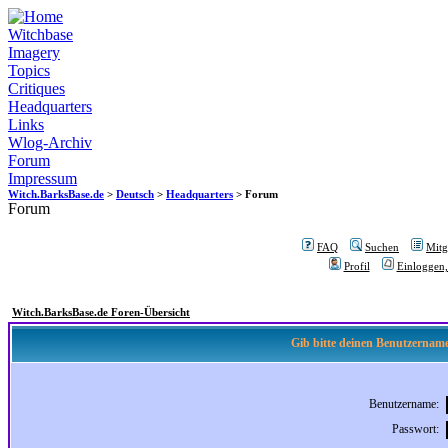
Witchbase
Imagery
Topics
Critiques
Headquarters
Links
Wlog-Archiv
Forum
Impressum
Witch.BarksBase.de
>
Deutsch
>
Headquarters
> Forum
Forum
FAQ
Suchen
Mitgl
Profil
Einloggen,
Witch.BarksBase.de Foren-Übersicht
Gib bitte deinen Benutzername
Benutzername:
Passwort: