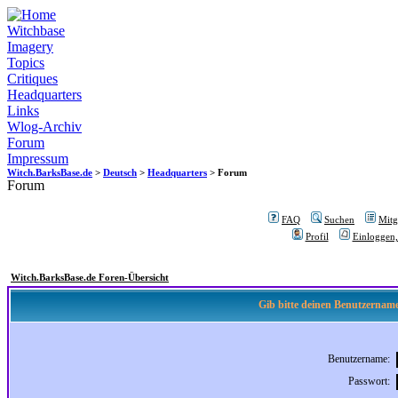
Witchbase
Imagery
Topics
Critiques
Headquarters
Links
Wlog-Archiv
Forum
Impressum
Witch.BarksBase.de
>
Deutsch
>
Headquarters
> Forum
Forum
FAQ
Suchen
Mitgl
Profil
Einloggen,
Witch.BarksBase.de Foren-Übersicht
Gib bitte deinen Benutzername
Benutzername:
Passwort: