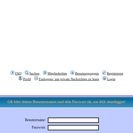
FAQ
Suchen
Mitgliederliste
Benutzergruppen
Registrieren
Profil
Einloggen, um private Nachrichten zu lesen
Login
Gib bitte deinen Benutzernamen und dein Passwort ein, um dich einzuloggen!
Benutzername:
Passwort: