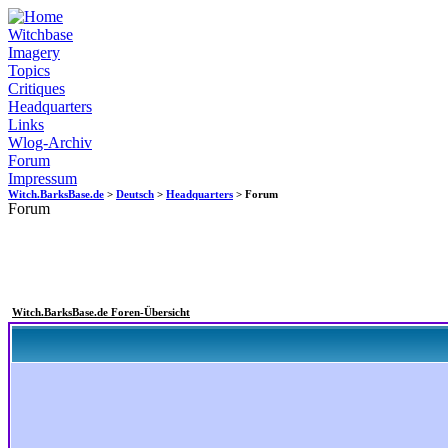
Witchbase
Imagery
Topics
Critiques
Headquarters
Links
Wlog-Archiv
Forum
Impressum
Witch.BarksBase.de
>
Deutsch
>
Headquarters
> Forum
Forum
Witch.BarksBase.de Foren-Übersicht