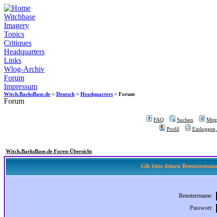
Witchbase
Imagery
Topics
Critiques
Headquarters
Links
Wlog-Archiv
Forum
Impressum
Witch.BarksBase.de
>
Deutsch
>
Headquarters
> Forum
Forum
FAQ
Suchen
Mitgl
Profil
Einloggen,
Witch.BarksBase.de Foren-Übersicht
Gib bitte deinen Benutzername
Benutzername:
Passwort: