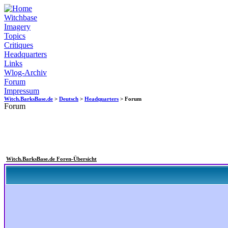
Witchbase
Imagery
Topics
Critiques
Headquarters
Links
Wlog-Archiv
Forum
Impressum
Witch.BarksBase.de
>
Deutsch
>
Headquarters
> Forum
Forum
Witch.BarksBase.de Foren-Übersicht