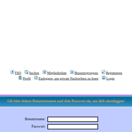
FAQ
Suchen
Mitgliederliste
Benutzergruppen
Registrieren
Profil
Einloggen, um private Nachrichten zu lesen
Login
Gib bitte deinen Benutzernamen und dein Passwort ein, um dich einzuloggen!
Benutzername:
Passwort: