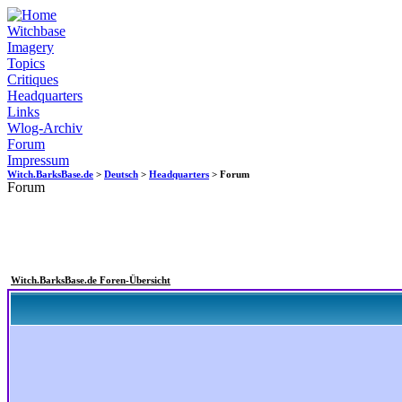
Witchbase
Imagery
Topics
Critiques
Headquarters
Links
Wlog-Archiv
Forum
Impressum
Witch.BarksBase.de
>
Deutsch
>
Headquarters
> Forum
Forum
Witch.BarksBase.de Foren-Übersicht