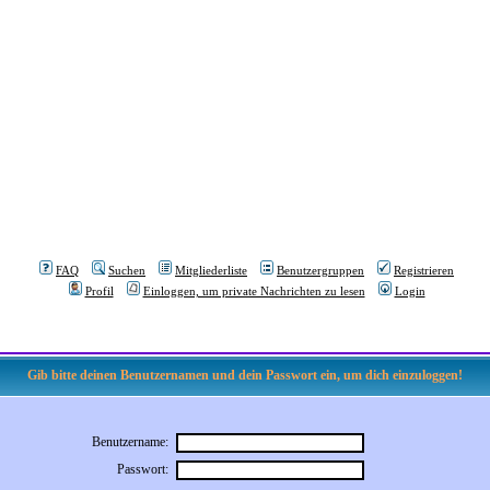
FAQ
Suchen
Mitgliederliste
Benutzergruppen
Registrieren
Profil
Einloggen, um private Nachrichten zu lesen
Login
Gib bitte deinen Benutzernamen und dein Passwort ein, um dich einzuloggen!
Benutzername:
Passwort: