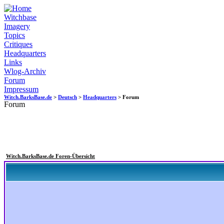
Witchbase
Imagery
Topics
Critiques
Headquarters
Links
Wlog-Archiv
Forum
Impressum
Witch.BarksBase.de
>
Deutsch
>
Headquarters
> Forum
Forum
Witch.BarksBase.de Foren-Übersicht