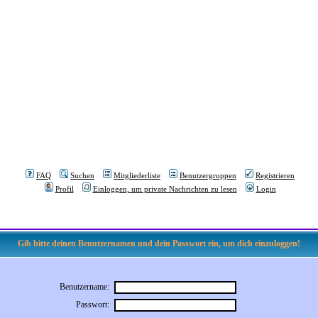
FAQ
Suchen
Mitgliederliste
Benutzergruppen
Registrieren
Profil
Einloggen, um private Nachrichten zu lesen
Login
Gib bitte deinen Benutzernamen und dein Passwort ein, um dich einzuloggen!
Benutzername:
Passwort: