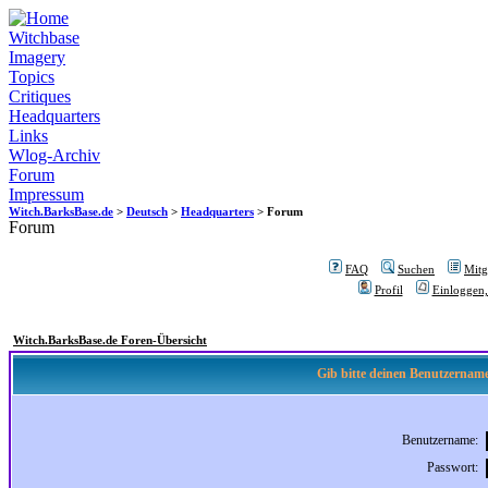
Witchbase
Imagery
Topics
Critiques
Headquarters
Links
Wlog-Archiv
Forum
Impressum
Witch.BarksBase.de
>
Deutsch
>
Headquarters
> Forum
Forum
FAQ
Suchen
Mitgl
Profil
Einloggen,
Witch.BarksBase.de Foren-Übersicht
Gib bitte deinen Benutzername
Benutzername:
Passwort: