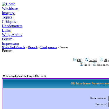
Witchbase
Imagery
Topics
Critiques
Headquarters
Links
Wlog-Archiv
Forum
Impressum
Witch.BarksBase.de
>
Deutsch
>
Headquarters
> Forum
Forum
FAQ
Suchen
Mitgl
Profil
Einloggen,
Witch.BarksBase.de Foren-Übersicht
Gib bitte deinen Benutzername
Benutzername:
Passwort: