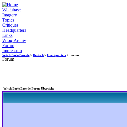
Witchbase
Imagery
Topics
Critiques
Headquarters
Links
Wlog-Archiv
Forum
Impressum
Witch.BarksBase.de
>
Deutsch
>
Headquarters
> Forum
Forum
Witch.BarksBase.de Foren-Übersicht