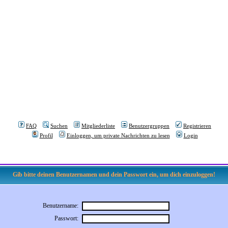
FAQ
Suchen
Mitgliederliste
Benutzergruppen
Registrieren
Profil
Einloggen, um private Nachrichten zu lesen
Login
Gib bitte deinen Benutzernamen und dein Passwort ein, um dich einzuloggen!
Benutzername:
Passwort: