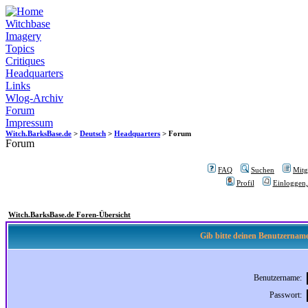
Witchbase
Imagery
Topics
Critiques
Headquarters
Links
Wlog-Archiv
Forum
Impressum
Witch.BarksBase.de
>
Deutsch
>
Headquarters
> Forum
Forum
FAQ
Suchen
Mitgl
Profil
Einloggen,
Witch.BarksBase.de Foren-Übersicht
Gib bitte deinen Benutzername
Benutzername:
Passwort: