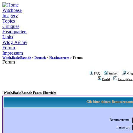
Witchbase
Imagery
Topics
Critiques
Headquarters
Links
Wlog-Archiv
Forum
Impressum
Witch.BarksBase.de
>
Deutsch
>
Headquarters
> Forum
Forum
FAQ
Suchen
Mitgl
Profil
Einloggen,
Witch.BarksBase.de Foren-Übersicht
Gib bitte deinen Benutzername
Benutzername:
Passwort: