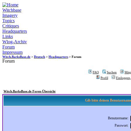
Witchbase
Imagery
Topics
Critiques
Headquarters
Links
Wlog-Archiv
Forum
Impressum
Witch.BarksBase.de
>
Deutsch
>
Headquarters
> Forum
Forum
FAQ
Suchen
Mitgl
Profil
Einloggen,
Witch.BarksBase.de Foren-Übersicht
Gib bitte deinen Benutzername
Benutzername:
Passwort: