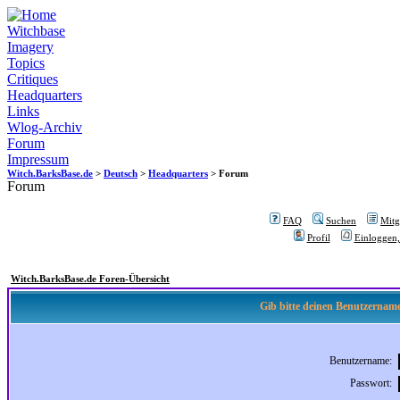
Witchbase
Imagery
Topics
Critiques
Headquarters
Links
Wlog-Archiv
Forum
Impressum
Witch.BarksBase.de
>
Deutsch
>
Headquarters
> Forum
Forum
FAQ
Suchen
Mitgl
Profil
Einloggen,
Witch.BarksBase.de Foren-Übersicht
Gib bitte deinen Benutzername
Benutzername:
Passwort: