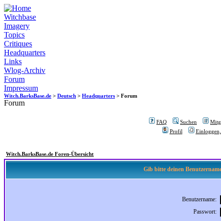
Witchbase
Imagery
Topics
Critiques
Headquarters
Links
Wlog-Archiv
Forum
Impressum
Witch.BarksBase.de
>
Deutsch
>
Headquarters
> Forum
Forum
FAQ
Suchen
Mitgl
Profil
Einloggen,
Witch.BarksBase.de Foren-Übersicht
Gib bitte deinen Benutzername
Benutzername:
Passwort: