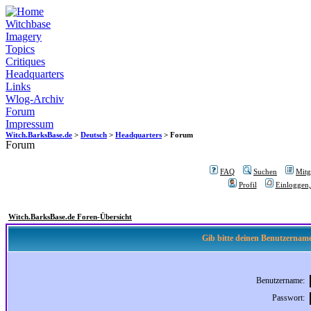
Witchbase
Imagery
Topics
Critiques
Headquarters
Links
Wlog-Archiv
Forum
Impressum
Witch.BarksBase.de
>
Deutsch
>
Headquarters
> Forum
Forum
FAQ
Suchen
Mitgl
Profil
Einloggen,
Witch.BarksBase.de Foren-Übersicht
Gib bitte deinen Benutzername
Benutzername:
Passwort: