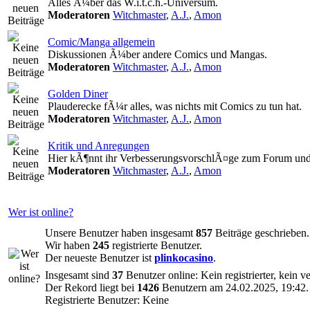
Alles Ã¼ber das W.i.t.c.h.-Universum.
Moderatoren
Witchmaster
,
A.J.
,
Amon
Comic/Manga allgemein
Diskussionen Ã¼ber andere Comics und Mangas.
Moderatoren
Witchmaster
,
A.J.
,
Amon
Golden Diner
Plauderecke fÃ¼r alles, was nichts mit Comics zu tun hat.
Moderatoren
Witchmaster
,
A.J.
,
Amon
Kritik und Anregungen
Hier kÃ¶nnt ihr VerbesserungsvorschlÃ¤ge zum Forum und
Moderatoren
Witchmaster
,
A.J.
,
Amon
Wer ist online?
Unsere Benutzer haben insgesamt
857
Beiträge geschrieben.
Wir haben
245
registrierte Benutzer.
Der neueste Benutzer ist
plinkocasino
.
Insgesamt sind
37
Benutzer online: Kein registrierter, kein 
Der Rekord liegt bei
1426
Benutzern am 24.02.2025, 19:42.
Registrierte Benutzer: Keine