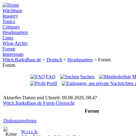
Witchbase
Imagery
Topics
Critiques
Headquarters
Links
Wlog-Archiv
Forum
Impressum
Witch.BarksBase.de
>
Deutsch
>
Headquarters
> Forum
Forum
FAQ
Suchen
Mi
Profil
Aktuelles Datum und Uhrzeit: 09.08.2026, 08:47
Witch.BarksBase.de Foren-Übersicht
Forum
Diskussionsforen
W.i.t.c.h.