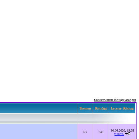
Unbeantwortete Beiträge anzeigen
Themen
Beiträge
Letzter Beitrag
30.06.2020, 19:03
63
346
yume95