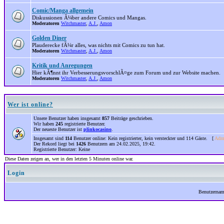
Comic/Manga allgemein
Diskussionen Ã¼ber andere Comics und Mangas.
Moderatoren
Witchmaster
,
A.J.
,
Amon
Golden Diner
Plauderecke fÃ¼r alles, was nichts mit Comics zu tun hat.
Moderatoren
Witchmaster
,
A.J.
,
Amon
Kritik und Anregungen
Hier kÃ¶nnt ihr VerbesserungsvorschlÃ¤ge zum Forum und zur Website machen.
Moderatoren
Witchmaster
,
A.J.
,
Amon
Wer ist online?
Unsere Benutzer haben insgesamt
857
Beiträge geschrieben.
Wir haben
245
registrierte Benutzer.
Der neueste Benutzer ist
plinkocasino
.
Insgesamt sind
114
Benutzer online: Kein registrierter, kein versteckter und 114 Gäste. [
Admi
Der Rekord liegt bei
1426
Benutzern am 24.02.2025, 19:42.
Registrierte Benutzer: Keine
Diese Daten zeigen an, wer in den letzten 5 Minuten online war.
Login
Benutzerna