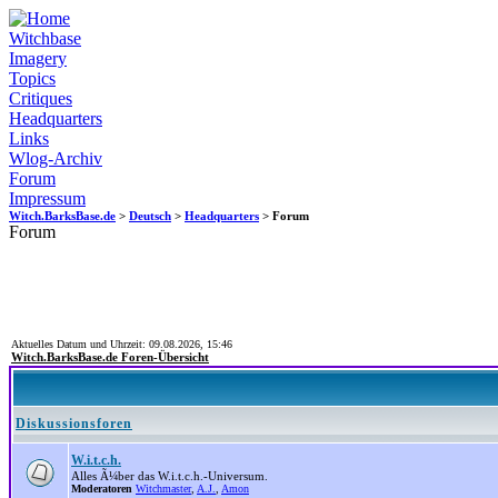
Witchbase
Imagery
Topics
Critiques
Headquarters
Links
Wlog-Archiv
Forum
Impressum
Witch.BarksBase.de
>
Deutsch
>
Headquarters
> Forum
Forum
Aktuelles Datum und Uhrzeit: 09.08.2026, 15:46
Witch.BarksBase.de Foren-Übersicht
Diskussionsforen
W.i.t.c.h.
Alles Ã¼ber das W.i.t.c.h.-Universum.
Moderatoren
Witchmaster
,
A.J.
,
Amon