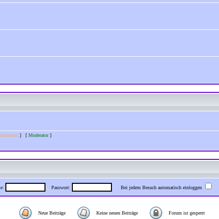
nistrator
] [
Moderator
]
me:
Passwort:
Bei jedem Besuch automatisch einloggen
Neue Beiträge
Keine neuen Beiträge
Forum ist gesperrt