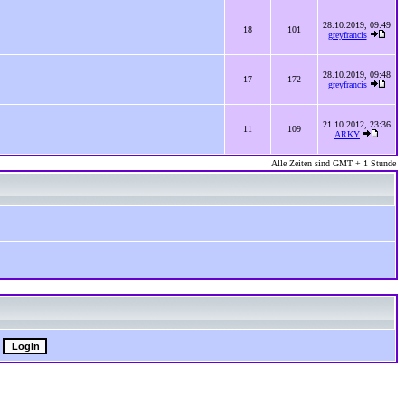
28.10.2019, 09:49
18
101
greyfrancis
28.10.2019, 09:48
17
172
greyfrancis
21.10.2012, 23:36
11
109
ARKY
Alle Zeiten sind GMT + 1 Stunde