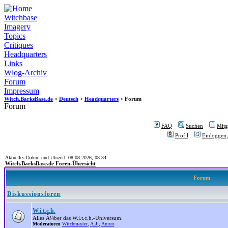
Witchbase
Imagery
Topics
Critiques
Headquarters
Links
Wlog-Archiv
Forum
Impressum
Witch.BarksBase.de
>
Deutsch
>
Headquarters
> Forum
Forum
FAQ
Suchen
Mitgl
Profil
Einloggen,
Aktuelles Datum und Uhrzeit: 08.08.2026, 08:34
Witch.BarksBase.de Foren-Übersicht
Forum
Diskussionsforen
W.i.t.c.h.
Alles Ã¼ber das W.i.t.c.h.-Universum.
Moderatoren
Witchmaster
,
A.J.
,
Amon