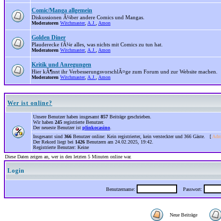
Comic/Manga allgemein
Diskussionen Ã¼ber andere Comics und Mangas.
Moderatoren
Witchmaster
,
A.J.
,
Amon
Golden Diner
Plauderecke fÃ¼r alles, was nichts mit Comics zu tun hat.
Moderatoren
Witchmaster
,
A.J.
,
Amon
Kritik und Anregungen
Hier kÃ¶nnt ihr VerbesserungsvorschlÃ¤ge zum Forum und zur Website machen.
Moderatoren
Witchmaster
,
A.J.
,
Amon
Wer ist online?
Unsere Benutzer haben insgesamt
857
Beiträge geschrieben.
Wir haben
245
registrierte Benutzer.
Der neueste Benutzer ist
plinkocasino
.
Insgesamt sind
366
Benutzer online: Kein registrierter, kein versteckter und 366 Gäste. [
Admi
Der Rekord liegt bei
1426
Benutzern am 24.02.2025, 19:42.
Registrierte Benutzer: Keine
Diese Daten zeigen an, wer in den letzten 5 Minuten online war.
Login
Benutzername:
Passwort:
Neue Beiträge