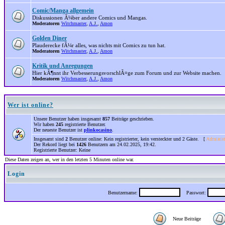
Comic/Manga allgemein
Diskussionen Ã¼ber andere Comics und Mangas.
Moderatoren
Witchmaster
,
A.J.
,
Amon
Golden Diner
Plauderecke fÃ¼r alles, was nichts mit Comics zu tun hat.
Moderatoren
Witchmaster
,
A.J.
,
Amon
Kritik und Anregungen
Hier kÃ¶nnt ihr VerbesserungsvorschlÃ¤ge zum Forum und zur Website machen.
Moderatoren
Witchmaster
,
A.J.
,
Amon
Wer ist online?
Unsere Benutzer haben insgesamt
857
Beiträge geschrieben.
Wir haben
245
registrierte Benutzer.
Der neueste Benutzer ist
plinkocasino
.
Insgesamt sind
2
Benutzer online: Kein registrierter, kein versteckter und 2 Gäste. [
Administ
Der Rekord liegt bei
1426
Benutzern am 24.02.2025, 19:42.
Registrierte Benutzer: Keine
Diese Daten zeigen an, wer in den letzten 5 Minuten online war.
Login
Benutzername:
Passwort:
Neue Beiträge