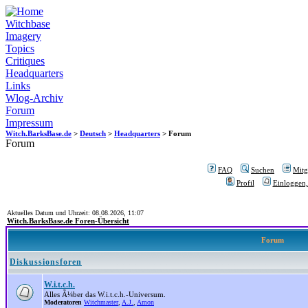
Witchbase
Imagery
Topics
Critiques
Headquarters
Links
Wlog-Archiv
Forum
Impressum
Witch.BarksBase.de
>
Deutsch
>
Headquarters
> Forum
Forum
FAQ
Suchen
Mitgl
Profil
Einloggen,
Aktuelles Datum und Uhrzeit: 08.08.2026, 11:07
Witch.BarksBase.de Foren-Übersicht
Forum
Diskussionsforen
W.i.t.c.h.
Alles Ã¼ber das W.i.t.c.h.-Universum.
Moderatoren
Witchmaster
,
A.J.
,
Amon