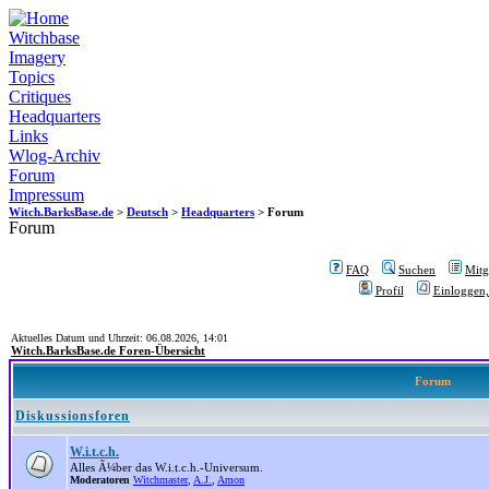
Witchbase
Imagery
Topics
Critiques
Headquarters
Links
Wlog-Archiv
Forum
Impressum
Witch.BarksBase.de
>
Deutsch
>
Headquarters
> Forum
Forum
FAQ
Suchen
Mitgl
Profil
Einloggen,
Aktuelles Datum und Uhrzeit: 06.08.2026, 14:01
Witch.BarksBase.de Foren-Übersicht
Forum
Diskussionsforen
W.i.t.c.h.
Alles Ã¼ber das W.i.t.c.h.-Universum.
Moderatoren
Witchmaster
,
A.J.
,
Amon