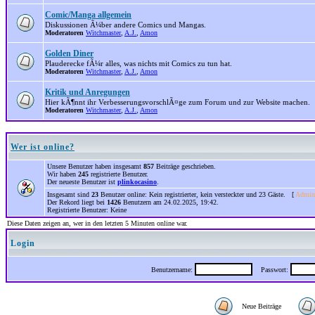
Comic/Manga allgemein
Diskussionen Ã¼ber andere Comics und Mangas.
Moderatoren
Witchmaster
,
A.J.
,
Amon
Golden Diner
Plauderecke fÃ¼r alles, was nichts mit Comics zu tun hat.
Moderatoren
Witchmaster
,
A.J.
,
Amon
Kritik und Anregungen
Hier kÃ¶nnt ihr VerbesserungsvorschlÃ¤ge zum Forum und zur Website machen.
Moderatoren
Witchmaster
,
A.J.
,
Amon
Wer ist online?
Unsere Benutzer haben insgesamt
857
Beiträge geschrieben.
Wir haben
245
registrierte Benutzer.
Der neueste Benutzer ist
plinkocasino
.
Insgesamt sind
23
Benutzer online: Kein registrierter, kein versteckter und 23 Gäste. [
Admini
Der Rekord liegt bei
1426
Benutzern am 24.02.2025, 19:42.
Registrierte Benutzer: Keine
Diese Daten zeigen an, wer in den letzten 5 Minuten online war.
Login
Benutzername:
Passwort:
Neue Beiträge