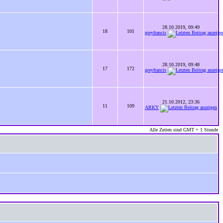
28.10.2019, 09:49
18
101
greyfrancis
28.10.2019, 09:48
17
172
greyfrancis
21.10.2012, 23:36
11
109
ARKY
Alle Zeiten sind GMT + 1 Stunde