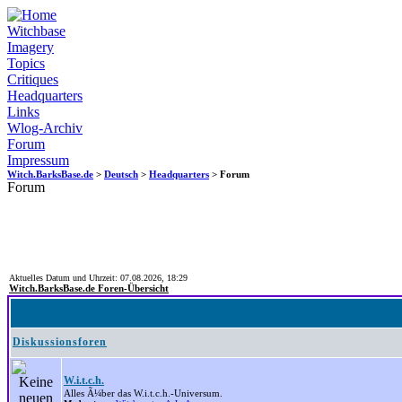
Witchbase
Imagery
Topics
Critiques
Headquarters
Links
Wlog-Archiv
Forum
Impressum
Witch.BarksBase.de
>
Deutsch
>
Headquarters
> Forum
Forum
Aktuelles Datum und Uhrzeit: 07.08.2026, 18:29
Witch.BarksBase.de Foren-Übersicht
Diskussionsforen
W.i.t.c.h.
Alles Ã¼ber das W.i.t.c.h.-Universum.