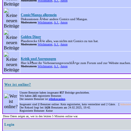
Moderatoren
Witchmaster
,
A.J.
,
Amon
Comic/Manga allgemein
Diskussionen Ã¼ber andere Comics und Mangas.
Moderatoren
Witchmaster
,
A.J.
,
Amon
Golden Diner
Plauderecke fÃ¼r alles, was nichts mit Comics zu tun hat.
Moderatoren
Witchmaster
,
A.J.
,
Amon
Kritik und Anregungen
Hier kÃ¶nnt ihr VerbesserungsvorschlÃ¤ge zum Forum und zur Website machen.
Moderatoren
Witchmaster
,
A.J.
,
Amon
Wer ist online?
Unsere Benutzer haben insgesamt
857
Beiträge geschrieben.
Wir haben
245
registrierte Benutzer.
Der neueste Benutzer ist
plinkocasino
.
Insgesamt sind
2
Benutzer online: Kein registrierter, kein versteckter und 2 Gäste. [
Administ
Der Rekord liegt bei
1426
Benutzern am 24.02.2025, 19:42.
Registrierte Benutzer: Keine
Diese Daten zeigen an, wer in den letzten 5 Minuten online war.
Login