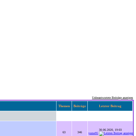
Unbeantwortete Beiträge anzeigen
Themen
Beiträge
Letzter Beitrag
30.06.2020, 19:03
63
346
yume95