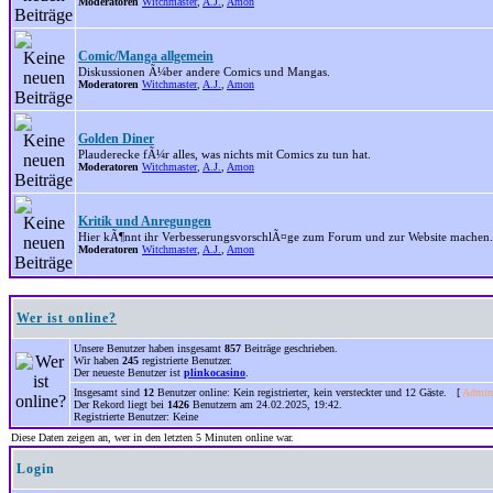
Moderatoren
Witchmaster
,
A.J.
,
Amon
Comic/Manga allgemein
Diskussionen Ã¼ber andere Comics und Mangas.
Moderatoren
Witchmaster
,
A.J.
,
Amon
Golden Diner
Plauderecke fÃ¼r alles, was nichts mit Comics zu tun hat.
Moderatoren
Witchmaster
,
A.J.
,
Amon
Kritik und Anregungen
Hier kÃ¶nnt ihr VerbesserungsvorschlÃ¤ge zum Forum und zur Website machen.
Moderatoren
Witchmaster
,
A.J.
,
Amon
Wer ist online?
Unsere Benutzer haben insgesamt
857
Beiträge geschrieben.
Wir haben
245
registrierte Benutzer.
Der neueste Benutzer ist
plinkocasino
.
Insgesamt sind
12
Benutzer online: Kein registrierter, kein versteckter und 12 Gäste. [
Admini
Der Rekord liegt bei
1426
Benutzern am 24.02.2025, 19:42.
Registrierte Benutzer: Keine
Diese Daten zeigen an, wer in den letzten 5 Minuten online war.
Login