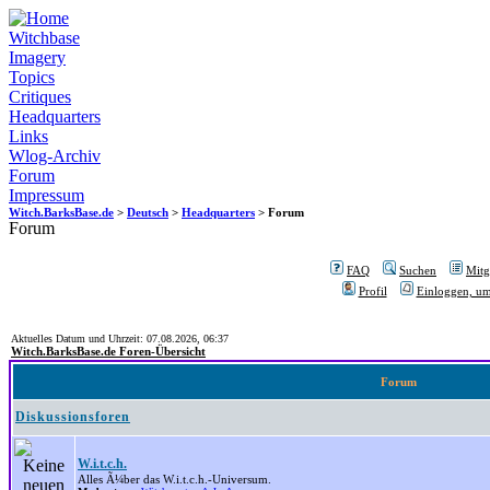
Witchbase
Imagery
Topics
Critiques
Headquarters
Links
Wlog-Archiv
Forum
Impressum
Witch.BarksBase.de
>
Deutsch
>
Headquarters
> Forum
Forum
FAQ
Suchen
Mitgl
Profil
Einloggen, um
Aktuelles Datum und Uhrzeit: 07.08.2026, 06:37
Witch.BarksBase.de Foren-Übersicht
Forum
Diskussionsforen
W.i.t.c.h.
Alles Ã¼ber das W.i.t.c.h.-Universum.