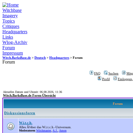
Witchbase
Imagery
Topics
Critiques
Headquarters
Links
Wlog-Archiv
Forum
Impressum
Witch.BarksBase.de
>
Deutsch
>
Headquarters
> Forum
Forum
FAQ
Suchen
Mitgl
Profil
Einloggen,
Aktuelles Datum und Uhrzeit: 06.08.2026, 11:36
Witch.BarksBase.de Foren-Übersicht
Forum
Diskussionsforen
W.i.t.c.h.
Alles Ã¼ber das W.i.t.c.h.-Universum.
Moderatoren
Witchmaster
,
A.J.
,
Amon