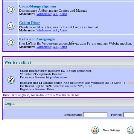
Comic/Manga allgemein
Diskussionen Ã¼ber andere Comics und Mangas.
Moderatoren
Witchmaster
,
A.J.
,
Amon
Golden Diner
Plauderecke fÃ¼r alles, was nichts mit Comics zu tun hat.
Moderatoren
Witchmaster
,
A.J.
,
Amon
Kritik und Anregungen
Hier kÃ¶nnt ihr VerbesserungsvorschlÃ¤ge zum Forum und zur Website machen.
Moderatoren
Witchmaster
,
A.J.
,
Amon
Wer ist online?
Unsere Benutzer haben insgesamt
857
Beiträge geschrieben.
Wir haben
245
registrierte Benutzer.
Der neueste Benutzer ist
plinkocasino
.
Insgesamt sind
14
Benutzer online: Kein registrierter, kein versteckter und 14 Gäste. [
Admini
Der Rekord liegt bei
1426
Benutzern am 24.02.2025, 19:42.
Registrierte Benutzer: Keine
Diese Daten zeigen an, wer in den letzten 5 Minuten online war.
Login
Benutzername:
Passwort:
Neue Beiträge