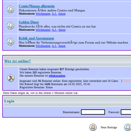
Comic/Manga allgemein
Diskussionen Ã¼ber andere Comics und Mangas.
Moderatoren
Witchmaster
,
A.J.
,
Amon
Golden Diner
Plauderecke fÃ¼r alles, was nichts mit Comics zu tun hat.
Moderatoren
Witchmaster
,
A.J.
,
Amon
Kritik und Anregungen
Hier kÃ¶nnt ihr VerbesserungsvorschlÃ¤ge zum Forum und zur Website machen.
Moderatoren
Witchmaster
,
A.J.
,
Amon
Wer ist online?
Unsere Benutzer haben insgesamt
857
Beiträge geschrieben.
Wir haben
245
registrierte Benutzer.
Der neueste Benutzer ist
plinkocasino
.
Insgesamt sind
16
Benutzer online: Kein registrierter, kein versteckter und 16 Gäste. [
Admini
Der Rekord liegt bei
1426
Benutzern am 24.02.2025, 19:42.
Registrierte Benutzer: Keine
Diese Daten zeigen an, wer in den letzten 5 Minuten online war.
Login
Benutzername:
Passwort:
Neue Beiträge