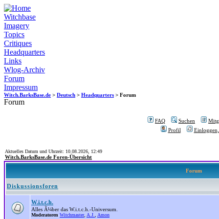
Witchbase
Imagery
Topics
Critiques
Headquarters
Links
Wlog-Archiv
Forum
Impressum
Witch.BarksBase.de
>
Deutsch
>
Headquarters
> Forum
Forum
FAQ
Suchen
Mitgl
Profil
Einloggen,
Aktuelles Datum und Uhrzeit: 10.08.2026, 12:49
Witch.BarksBase.de Foren-Übersicht
Forum
Diskussionsforen
W.i.t.c.h.
Alles Ã¼ber das W.i.t.c.h.-Universum.
Moderatoren
Witchmaster
,
A.J.
,
Amon