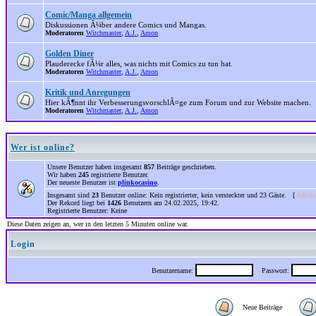
Comic/Manga allgemein
Diskussionen Ã¼ber andere Comics und Mangas.
Moderatoren
Witchmaster
,
A.J.
,
Amon
Golden Diner
Plauderecke fÃ¼r alles, was nichts mit Comics zu tun hat.
Moderatoren
Witchmaster
,
A.J.
,
Amon
Kritik und Anregungen
Hier kÃ¶nnt ihr VerbesserungsvorschlÃ¤ge zum Forum und zur Website machen.
Moderatoren
Witchmaster
,
A.J.
,
Amon
Wer ist online?
Unsere Benutzer haben insgesamt
857
Beiträge geschrieben.
Wir haben
245
registrierte Benutzer.
Der neueste Benutzer ist
plinkocasino
.
Insgesamt sind
23
Benutzer online: Kein registrierter, kein versteckter und 23 Gäste. [
Admini
Der Rekord liegt bei
1426
Benutzern am 24.02.2025, 19:42.
Registrierte Benutzer: Keine
Diese Daten zeigen an, wer in den letzten 5 Minuten online war.
Login
Benutzername:
Passwort:
Neue Beiträge