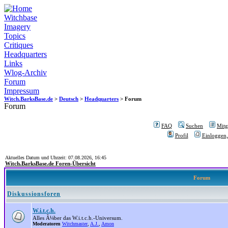
Witchbase
Imagery
Topics
Critiques
Headquarters
Links
Wlog-Archiv
Forum
Impressum
Witch.BarksBase.de
>
Deutsch
>
Headquarters
> Forum
Forum
FAQ
Suchen
Mitgl
Profil
Einloggen,
Aktuelles Datum und Uhrzeit: 07.08.2026, 16:45
Witch.BarksBase.de Foren-Übersicht
Forum
Diskussionsforen
W.i.t.c.h.
Alles Ã¼ber das W.i.t.c.h.-Universum.
Moderatoren
Witchmaster
,
A.J.
,
Amon