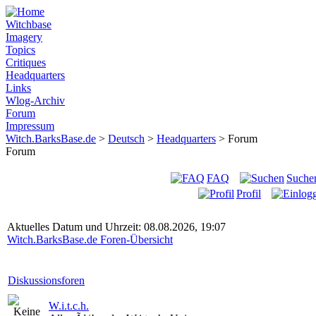
Witchbase
Imagery
Topics
Critiques
Headquarters
Links
Wlog-Archiv
Forum
Impressum
Witch.BarksBase.de
>
Deutsch
>
Headquarters
> Forum
Forum
FAQ
Suche
Profil
Aktuelles Datum und Uhrzeit: 08.08.2026, 19:07
Witch.BarksBase.de Foren-Übersicht
Diskussionsforen
W.i.t.c.h.