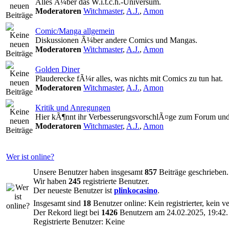
Alles Ã¼ber das W.i.t.c.h.-Universum.
Moderatoren
Witchmaster
,
A.J.
,
Amon
Comic/Manga allgemein
Diskussionen Ã¼ber andere Comics und Mangas.
Moderatoren
Witchmaster
,
A.J.
,
Amon
Golden Diner
Plauderecke fÃ¼r alles, was nichts mit Comics zu tun hat.
Moderatoren
Witchmaster
,
A.J.
,
Amon
Kritik und Anregungen
Hier kÃ¶nnt ihr VerbesserungsvorschlÃ¤ge zum Forum und
Moderatoren
Witchmaster
,
A.J.
,
Amon
Wer ist online?
Unsere Benutzer haben insgesamt
857
Beiträge geschrieben.
Wir haben
245
registrierte Benutzer.
Der neueste Benutzer ist
plinkocasino
.
Insgesamt sind
18
Benutzer online: Kein registrierter, kein 
Der Rekord liegt bei
1426
Benutzern am 24.02.2025, 19:42.
Registrierte Benutzer: Keine