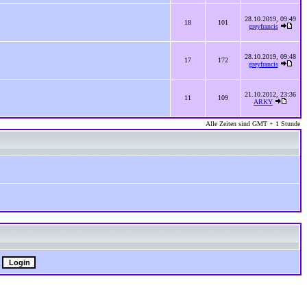
28.10.2019, 09:49
18
101
greyfrancis
28.10.2019, 09:48
17
172
greyfrancis
21.10.2012, 23:36
11
109
ARKY
Alle Zeiten sind GMT + 1 Stunde