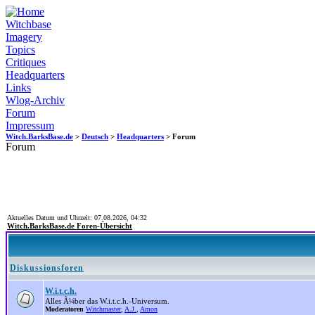
Witchbase
Imagery
Topics
Critiques
Headquarters
Links
Wlog-Archiv
Forum
Impressum
Witch.BarksBase.de
>
Deutsch
>
Headquarters
> Forum
Forum
Aktuelles Datum und Uhrzeit: 07.08.2026, 04:32
Witch.BarksBase.de Foren-Übersicht
Diskussionsforen
W.i.t.c.h.
Alles Ã¼ber das W.i.t.c.h.-Universum.
Moderatoren
Witchmaster
,
A.J.
,
Amon