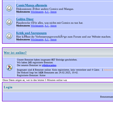
Comic/Manga allgemein
Diskussionen Ã¼ber andere Comics und Mangas.
Moderatoren
Witchmaster
,
A.J.
,
Amon
Golden Diner
Plauderecke fÃ¼r alles, was nichts mit Comics zu tun hat.
Moderatoren
Witchmaster
,
A.J.
,
Amon
Kritik und Anregungen
Hier kÃ¶nnt ihr VerbesserungsvorschlÃ¤ge zum Forum und zur Website machen.
Moderatoren
Witchmaster
,
A.J.
,
Amon
Wer ist online?
Unsere Benutzer haben insgesamt
857
Beiträge geschrieben.
Wir haben
245
registrierte Benutzer.
Der neueste Benutzer ist
plinkocasino
.
Insgesamt sind
4
Benutzer online: Kein registrierter, kein versteckter und 4 Gäste. [
Administ
Der Rekord liegt bei
1426
Benutzern am 24.02.2025, 19:42.
Registrierte Benutzer: Keine
Diese Daten zeigen an, wer in den letzten 5 Minuten online war.
Login
Benutzerna