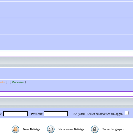
rator
] [
Moderator
]
me:
Passwort:
Bei jedem Besuch automatisch einloggen
Neue Beiträge
Keine neuen Beiträge
Forum ist gesperrt