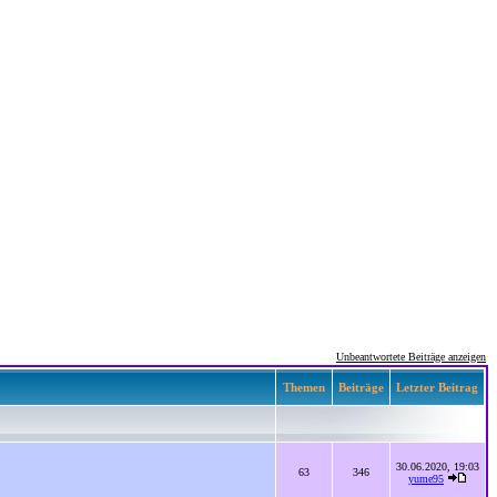
Unbeantwortete Beiträge anzeigen
Themen
Beiträge
Letzter Beitrag
30.06.2020, 19:03
63
346
yume95