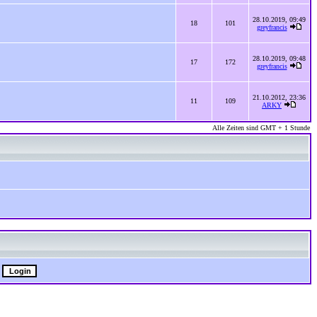
28.10.2019, 09:49
18
101
greyfrancis
28.10.2019, 09:48
17
172
greyfrancis
21.10.2012, 23:36
11
109
ARKY
Alle Zeiten sind GMT + 1 Stunde