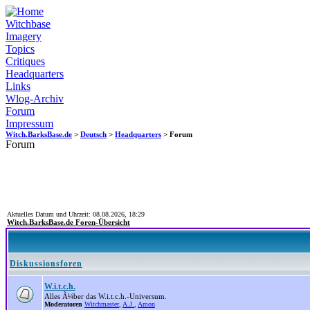
Witchbase
Imagery
Topics
Critiques
Headquarters
Links
Wlog-Archiv
Forum
Impressum
Witch.BarksBase.de
>
Deutsch
>
Headquarters
> Forum
Forum
Aktuelles Datum und Uhrzeit: 08.08.2026, 18:29
Witch.BarksBase.de Foren-Übersicht
Diskussionsforen
W.i.t.c.h.
Alles Ã¼ber das W.i.t.c.h.-Universum.
Moderatoren
Witchmaster
,
A.J.
,
Amon