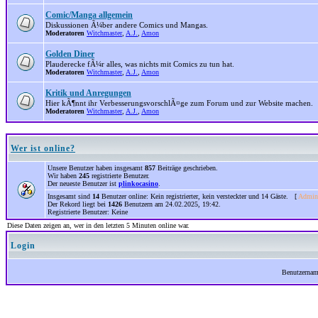
Comic/Manga allgemein
Diskussionen Ã¼ber andere Comics und Mangas.
Moderatoren
Witchmaster
,
A.J.
,
Amon
Golden Diner
Plauderecke fÃ¼r alles, was nichts mit Comics zu tun hat.
Moderatoren
Witchmaster
,
A.J.
,
Amon
Kritik und Anregungen
Hier kÃ¶nnt ihr VerbesserungsvorschlÃ¤ge zum Forum und zur Website machen.
Moderatoren
Witchmaster
,
A.J.
,
Amon
Wer ist online?
Unsere Benutzer haben insgesamt
857
Beiträge geschrieben.
Wir haben
245
registrierte Benutzer.
Der neueste Benutzer ist
plinkocasino
.
Insgesamt sind
14
Benutzer online: Kein registrierter, kein versteckter und 14 Gäste. [
Admini
Der Rekord liegt bei
1426
Benutzern am 24.02.2025, 19:42.
Registrierte Benutzer: Keine
Diese Daten zeigen an, wer in den letzten 5 Minuten online war.
Login
Benutzerna