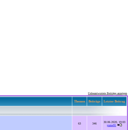
Unbeantwortete Beiträge anzeigen
Themen
Beiträge
Letzter Beitrag
30.06.2020, 19:03
63
346
yume95