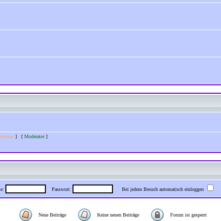
strator
] [
Moderator
]
me:
Passwort:
Bei jedem Besuch automatisch einloggen
Neue Beiträge
Keine neuen Beiträge
Forum ist gesperrt