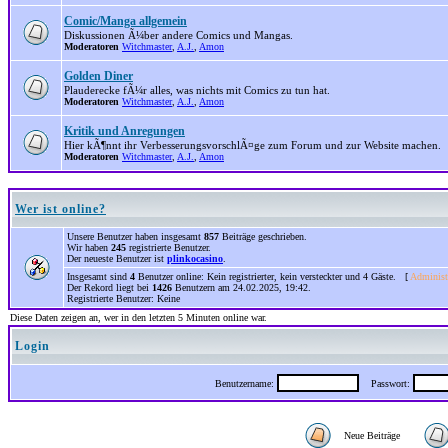
Comic/Manga allgemein
Diskussionen Ã¼ber andere Comics und Mangas.
Moderatoren
Witchmaster
,
A.J.
,
Amon
Golden Diner
Plauderecke fÃ¼r alles, was nichts mit Comics zu tun hat.
Moderatoren
Witchmaster
,
A.J.
,
Amon
Kritik und Anregungen
Hier kÃ¶nnt ihr VerbesserungsvorschlÃ¤ge zum Forum und zur Website machen.
Moderatoren
Witchmaster
,
A.J.
,
Amon
Wer ist online?
Unsere Benutzer haben insgesamt
857
Beiträge geschrieben.
Wir haben
245
registrierte Benutzer.
Der neueste Benutzer ist
plinkocasino
.
Insgesamt sind
4
Benutzer online: Kein registrierter, kein versteckter und 4 Gäste. [
Administ
Der Rekord liegt bei
1426
Benutzern am 24.02.2025, 19:42.
Registrierte Benutzer: Keine
Diese Daten zeigen an, wer in den letzten 5 Minuten online war.
Login
Benutzername:
Passwort:
Neue Beiträge