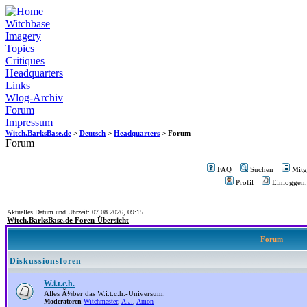
Witchbase
Imagery
Topics
Critiques
Headquarters
Links
Wlog-Archiv
Forum
Impressum
Witch.BarksBase.de
>
Deutsch
>
Headquarters
> Forum
Forum
FAQ
Suchen
Mitgl
Profil
Einloggen,
Aktuelles Datum und Uhrzeit: 07.08.2026, 09:15
Witch.BarksBase.de Foren-Übersicht
Forum
Diskussionsforen
W.i.t.c.h.
Alles Ã¼ber das W.i.t.c.h.-Universum.
Moderatoren
Witchmaster
,
A.J.
,
Amon