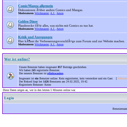
Comic/Manga allgemein
Diskussionen Ã¼ber andere Comics und Mangas.
Moderatoren
Witchmaster
,
A.J.
,
Amon
Golden Diner
Plauderecke fÃ¼r alles, was nichts mit Comics zu tun hat.
Moderatoren
Witchmaster
,
A.J.
,
Amon
Kritik und Anregungen
Hier kÃ¶nnt ihr VerbesserungsvorschlÃ¤ge zum Forum und zur Website machen.
Moderatoren
Witchmaster
,
A.J.
,
Amon
Wer ist online?
Unsere Benutzer haben insgesamt
857
Beiträge geschrieben.
Wir haben
245
registrierte Benutzer.
Der neueste Benutzer ist
plinkocasino
.
Insgesamt ist
ein
Benutzer online: Kein registrierter, kein versteckter und ein Gast. [
Adminis
Der Rekord liegt bei
1426
Benutzern am 24.02.2025, 19:42.
Registrierte Benutzer: Keine
Diese Daten zeigen an, wer in den letzten 5 Minuten online war.
Login
Benutzerna