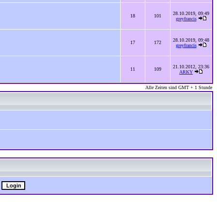
28.10.2019, 09:49
18
101
greyfrancis
28.10.2019, 09:48
17
172
greyfrancis
21.10.2012, 23:36
11
109
ARKY
Alle Zeiten sind GMT + 1 Stunde