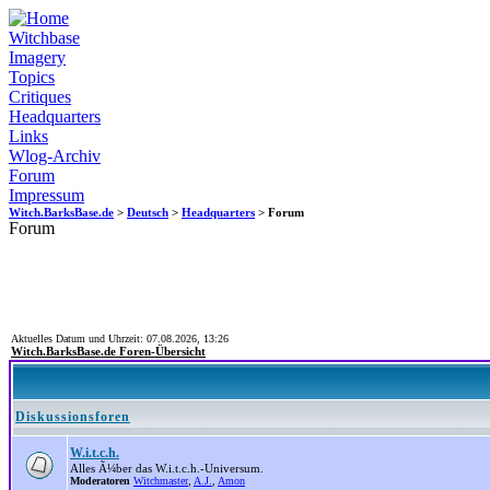
Witchbase
Imagery
Topics
Critiques
Headquarters
Links
Wlog-Archiv
Forum
Impressum
Witch.BarksBase.de
>
Deutsch
>
Headquarters
> Forum
Forum
Aktuelles Datum und Uhrzeit: 07.08.2026, 13:26
Witch.BarksBase.de Foren-Übersicht
Diskussionsforen
W.i.t.c.h.
Alles Ã¼ber das W.i.t.c.h.-Universum.
Moderatoren
Witchmaster
,
A.J.
,
Amon