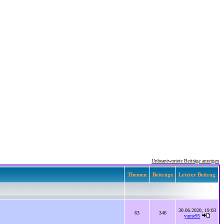
Unbeantwortete Beiträge anzeigen
Themen
Beiträge
Letzter Beitrag
30.06.2020, 19:03
63
346
yume95