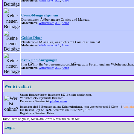
Moderatoren
Witchmaster
,
A.J.
,
Amon
Comic/Manga allgemein
Diskussionen Ã¼ber andere Comics und Mangas.
Moderatoren
Witchmaster
,
A.J.
,
Amon
Golden Diner
Plauderecke fÃ¼r alles, was nichts mit Comics zu tun hat.
Moderatoren
Witchmaster
,
A.J.
,
Amon
Kritik und Anregungen
Hier kÃ¶nnt ihr VerbesserungsvorschlÃ¤ge zum Forum und zur Website machen.
Moderatoren
Witchmaster
,
A.J.
,
Amon
Wer ist online?
Unsere Benutzer haben insgesamt
857
Beiträge geschrieben.
Wir haben
245
registrierte Benutzer.
Der neueste Benutzer ist
plinkocasino
.
Insgesamt sind
5
Benutzer online: Kein registrierter, kein versteckter und 5 Gäste. [
Administ
Der Rekord liegt bei
1426
Benutzern am 24.02.2025, 19:42.
Registrierte Benutzer: Keine
Diese Daten zeigen an, wer in den letzten 5 Minuten online war.
Login