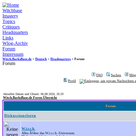
Witchbase
Imagery
Topics
Critiques
Headquarters
Links
Wlog-Archiv
Forum
Impressum
Witch.BarksBase.de
>
Deutsch
>
Headquarters
> Forum
Forum
FAQ
Suchen
Mitgl
Profil
Aktuelles Datum und Uhrzeit: 06.08.2026, 20:29
Witch.BarksBase.de Foren-Übersicht
Forum
Diskussionsforen
W.i.t.c.h.
Alles Ã¼ber das W.i.t.c.h.-Universum.