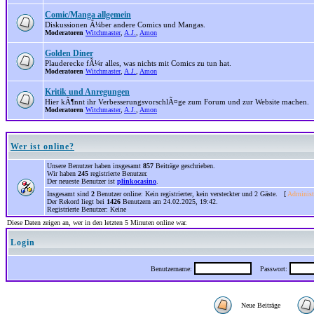
Comic/Manga allgemein
Diskussionen Ã¼ber andere Comics und Mangas.
Moderatoren
Witchmaster
,
A.J.
,
Amon
Golden Diner
Plauderecke fÃ¼r alles, was nichts mit Comics zu tun hat.
Moderatoren
Witchmaster
,
A.J.
,
Amon
Kritik und Anregungen
Hier kÃ¶nnt ihr VerbesserungsvorschlÃ¤ge zum Forum und zur Website machen.
Moderatoren
Witchmaster
,
A.J.
,
Amon
Wer ist online?
Unsere Benutzer haben insgesamt
857
Beiträge geschrieben.
Wir haben
245
registrierte Benutzer.
Der neueste Benutzer ist
plinkocasino
.
Insgesamt sind
2
Benutzer online: Kein registrierter, kein versteckter und 2 Gäste. [
Administ
Der Rekord liegt bei
1426
Benutzern am 24.02.2025, 19:42.
Registrierte Benutzer: Keine
Diese Daten zeigen an, wer in den letzten 5 Minuten online war.
Login
Benutzername:
Passwort:
Neue Beiträge