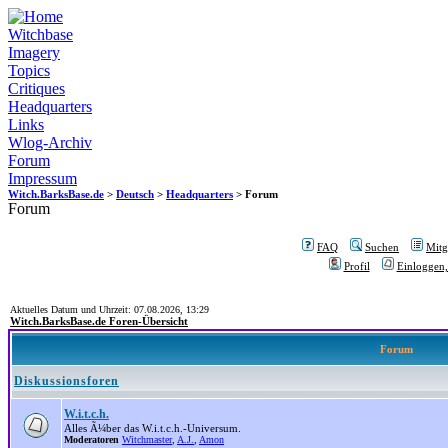
Witchbase
Imagery
Topics
Critiques
Headquarters
Links
Wlog-Archiv
Forum
Impressum
Witch.BarksBase.de
>
Deutsch
>
Headquarters
> Forum
Forum
FAQ
Suchen
Mitgl
Profil
Einloggen,
Aktuelles Datum und Uhrzeit: 07.08.2026, 13:29
Witch.BarksBase.de Foren-Übersicht
Forum
Diskussionsforen
W.i.t.c.h.
Alles Ã¼ber das W.i.t.c.h.-Universum.
Moderatoren
Witchmaster
,
A.J.
,
Amon