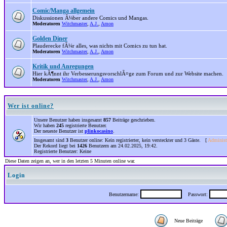
Comic/Manga allgemein
Diskussionen Ã¼ber andere Comics und Mangas.
Moderatoren
Witchmaster
,
A.J.
,
Amon
Golden Diner
Plauderecke fÃ¼r alles, was nichts mit Comics zu tun hat.
Moderatoren
Witchmaster
,
A.J.
,
Amon
Kritik und Anregungen
Hier kÃ¶nnt ihr VerbesserungsvorschlÃ¤ge zum Forum und zur Website machen.
Moderatoren
Witchmaster
,
A.J.
,
Amon
Wer ist online?
Unsere Benutzer haben insgesamt
857
Beiträge geschrieben.
Wir haben
245
registrierte Benutzer.
Der neueste Benutzer ist
plinkocasino
.
Insgesamt sind
3
Benutzer online: Kein registrierter, kein versteckter und 3 Gäste. [
Administ
Der Rekord liegt bei
1426
Benutzern am 24.02.2025, 19:42.
Registrierte Benutzer: Keine
Diese Daten zeigen an, wer in den letzten 5 Minuten online war.
Login
Benutzername:
Passwort:
Neue Beiträge