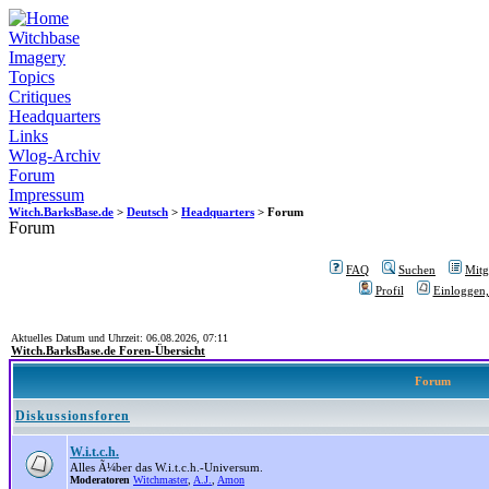
Witchbase
Imagery
Topics
Critiques
Headquarters
Links
Wlog-Archiv
Forum
Impressum
Witch.BarksBase.de
>
Deutsch
>
Headquarters
> Forum
Forum
FAQ
Suchen
Mitgl
Profil
Einloggen,
Aktuelles Datum und Uhrzeit: 06.08.2026, 07:11
Witch.BarksBase.de Foren-Übersicht
Forum
Diskussionsforen
W.i.t.c.h.
Alles Ã¼ber das W.i.t.c.h.-Universum.
Moderatoren
Witchmaster
,
A.J.
,
Amon