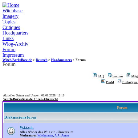
Witchbase
Imagery
Topics
Critiques
Headquarters
Links
Wlog-Archiv
Forum
Impressum
Witch.BarksBase.de
>
Deutsch
>
Headquarters
> Forum
Forum
FAQ
Suchen
Mitgl
Profil
Einloggen,
Aktuelles Datum und Uhrzeit: 09.08.2026, 12:19
Witch.BarksBase.de Foren-Übersicht
Forum
Diskussionsforen
W.i.t.c.h.
Alles Ã¼ber das W.i.t.c.h.-Universum.
Moderatoren
Witchmaster
,
A.J.
,
Amon