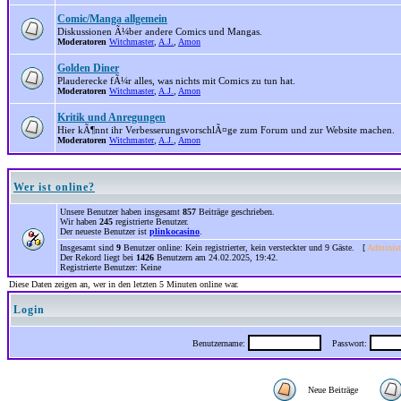
Comic/Manga allgemein
Diskussionen Ã¼ber andere Comics und Mangas.
Moderatoren
Witchmaster
,
A.J.
,
Amon
Golden Diner
Plauderecke fÃ¼r alles, was nichts mit Comics zu tun hat.
Moderatoren
Witchmaster
,
A.J.
,
Amon
Kritik und Anregungen
Hier kÃ¶nnt ihr VerbesserungsvorschlÃ¤ge zum Forum und zur Website machen.
Moderatoren
Witchmaster
,
A.J.
,
Amon
Wer ist online?
Unsere Benutzer haben insgesamt
857
Beiträge geschrieben.
Wir haben
245
registrierte Benutzer.
Der neueste Benutzer ist
plinkocasino
.
Insgesamt sind
9
Benutzer online: Kein registrierter, kein versteckter und 9 Gäste. [
Administ
Der Rekord liegt bei
1426
Benutzern am 24.02.2025, 19:42.
Registrierte Benutzer: Keine
Diese Daten zeigen an, wer in den letzten 5 Minuten online war.
Login
Benutzername:
Passwort:
Neue Beiträge